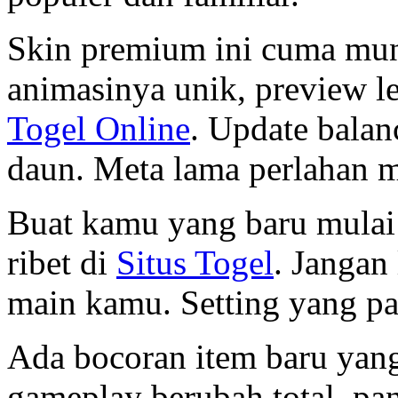
Skin premium ini cuma mun
animasinya unik, preview l
Togel Online
. Update balan
daun. Meta lama perlahan m
Buat kamu yang baru mulai 
ribet di
Situs Togel
. Jangan 
main kamu. Setting yang pas
Ada bocoran item baru yang 
gameplay berubah total, pa