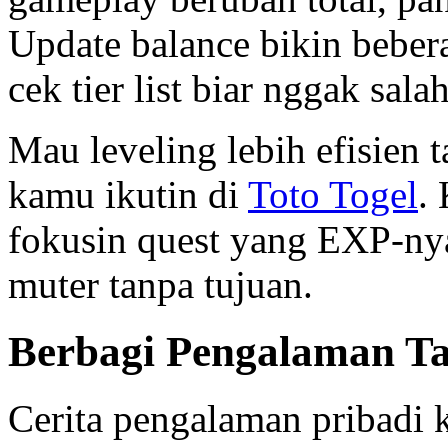
Update balance bikin bebera
cek tier list biar nggak sala
Mau leveling lebih efisien 
kamu ikutin di
Toto Togel
.
fokusin quest yang EXP-ny
muter tanpa tujuan.
Berbagi Pengalaman T
Cerita pengalaman pribadi k