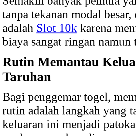
Semakin banyak pemula yan
tanpa tekanan modal besar, 
adalah
Slot 10k
karena mem
biaya sangat ringan namun
Rutin Memantau Keluar
Taruhan
Bagi penggemar togel, me
rutin adalah langkah yang t
keluaran ini menjadi pato