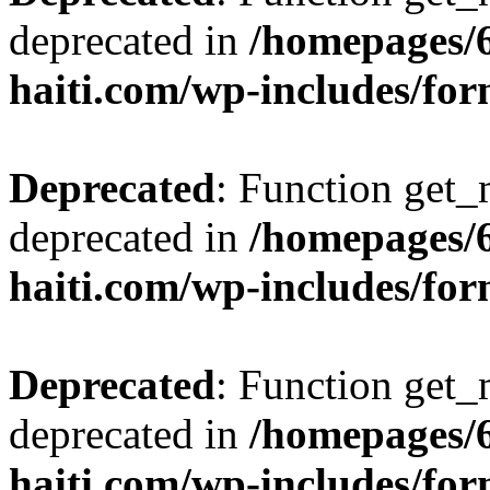
deprecated in
/homepages/
haiti.com/wp-includes/fo
Deprecated
: Function get_
deprecated in
/homepages/
haiti.com/wp-includes/fo
Deprecated
: Function get_
deprecated in
/homepages/
haiti.com/wp-includes/fo