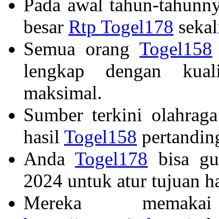
Pada awal tahun-tahunny
besar
Rtp Togel178
sekal
Semua orang
Togel158
lengkap dengan kual
maksimal.
Sumber terkini olahrag
hasil
Togel158
pertandin
Anda
Togel178
bisa gun
2024 untuk atur tujuan har
Mereka memakai