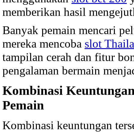
memberikan hasil mengejut
Banyak pemain mencari pel
mereka mencoba
slot Thail
tampilan cerah dan fitur b
pengalaman bermain menjad
Kombinasi Keuntungan
Pemain
Kombinasi keuntungan ters