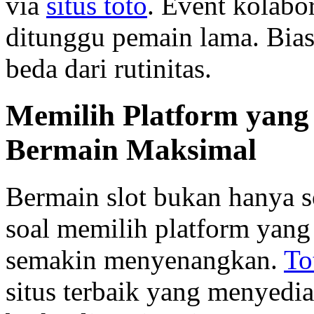
via
situs toto
. Event kolabo
ditunggu pemain lama. Bia
beda dari rutinitas.
Memilih Platform yang
Bermain Maksimal
Bermain slot bukan hanya s
soal memilih platform yang
semakin menyenangkan.
To
situs terbaik yang menyedi