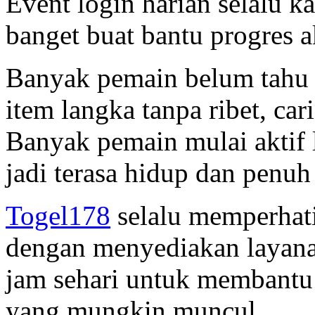
Event login harian selalu 
banget buat bantu progres 
Banyak pemain belum tahu k
item langka tanpa ribet, car
Banyak pemain mulai aktif 
jadi terasa hidup dan penuh 
Togel178
selalu memperhat
dengan menyediakan layana
jam sehari untuk membantu
yang mungkin muncul.