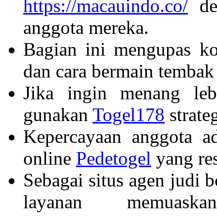
https://macauindo.co/
dem
anggota mereka.
Bagian ini mengupas k
dan cara bermain tembak
Jika ingin menang leb
gunakan
Togel178
strateg
Kepercayaan anggota ad
online
Pedetogel
yang re
Sebagai situs agen judi
layanan memuas