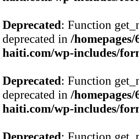
Deprecated
: Function get_
deprecated in
/homepages/
haiti.com/wp-includes/fo
Deprecated
: Function get_
deprecated in
/homepages/
haiti.com/wp-includes/fo
Deprecated
: Function get_