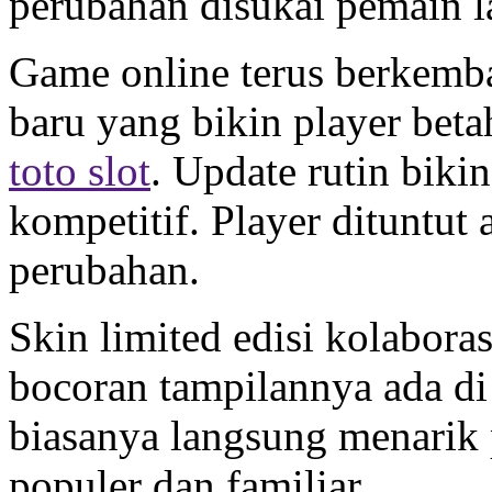
perubahan disukai pemain 
Game online terus berkemb
baru yang bikin player bet
toto slot
. Update rutin biki
kompetitif. Player dituntut 
perubahan.
Skin limited edisi kolaboras
bocoran tampilannya ada d
biasanya langsung menarik 
populer dan familiar.