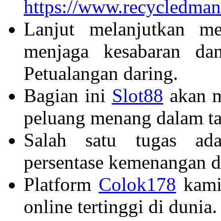
https://www.recycledman
Lanjut melanjutkan m
menjaga kesabaran da
Petualangan daring.
Bagian ini
Slot88
akan m
peluang menang dalam ta
Salah satu tugas a
persentase kemenangan da
Platform
Colok178
kami 
online tertinggi di dunia.