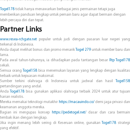
Togel178
tidak hanya menawarkan berbagai jenis permainan tetapi juga
memberikan panduan lengkap untuk pemain baru agar dapat bermain dengan
lebih percaya diri dan tepat.
Partner Links
www.resea-rchgate.net
populer untuk judi dengan pasaran luar negeri yang
terkenal di Indonesia.
Anda dapat melihat bonus dan promo menarik
Togel 279
untuk member baru dan
lama.
Pada awal tahun-tahunnya, ia dihadapkan pada tantangan besar
Rtp Togel17
sekali.
Semua orang
Togel158
bisa menemukan layanan yang lengkap dengan kualita
terbaik untuk kepuasan maksimal.
Sumber terkini olahraga di Indonesia untuk jadwal dan hasil
Togel158
pertandingan yang andal.
Anda
Togel178
bisa gunakan aplikasi olahraga terbaik 2024 untuk atur tujua
harian realistis.
Mereka memakai teknologi mutakhir
https://macauindo.co/
demi jaga privasi dan
keamanan anggota mereka.
Bagian ini mengupas konsep
https://pedetogel.net/
dasar dan cara bermain
tembak ikan dengan lengkap.
Jika ingin menang lebih sering di Keseruan online, gunakan
Togel178
strateg
yang efektif.