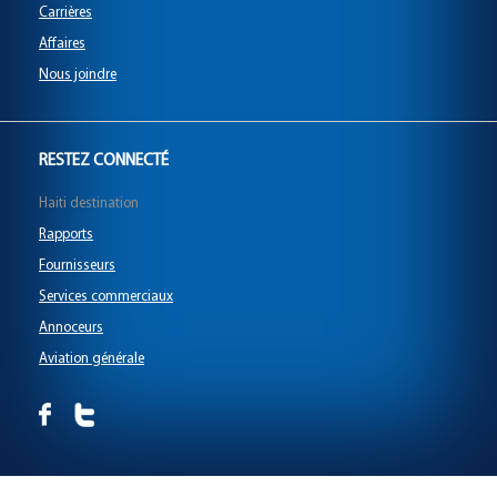
Carrières
Affaires
Nous joindre
RESTEZ CONNECTÉ
Haiti destination
Rapports
Fournisseurs
Services commerciaux
Annoceurs
Aviation générale