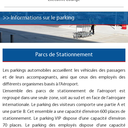
>> Informations sur le parking
Parcs de Stationnement
Les parkings automobiles accueillent les véhicules des passagers
et de leurs accompagnants, ainsi que ceux des employés des
différents organismes basés à l’Aéroport.
L’ensemble des parcs de stationnement de l’aéroport est
regroupé dans une seule zone, soit au sud et en face de l’aérogare
internationale. Le parking des visiteurs comporte une partie A et
une partie B. Cet ensemble a une capacité d’environ 600 places de
stationnement. Le parking VIP dispose d’une capacité d’environ
70 places. Le parking des employés dispose d’une capacité