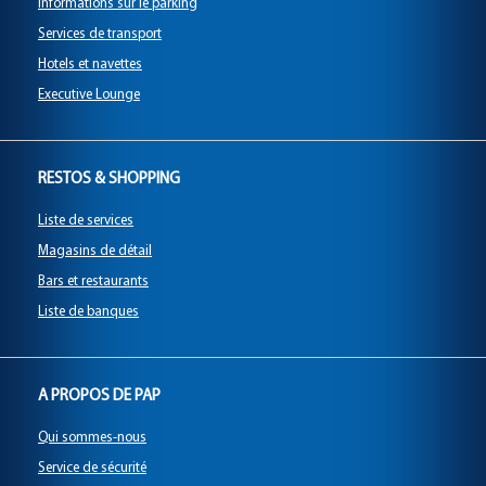
Informations sur le parking
Services de transport
Hotels et navettes
Executive Lounge
RESTOS & SHOPPING
Liste de services
Magasins de détail
Bars et restaurants
Liste de banques
A PROPOS DE PAP
Qui sommes-nous
Service de sécurité