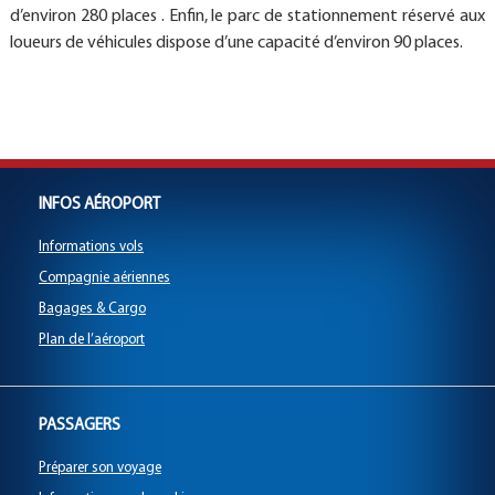
d’environ 280 places . Enfin, le parc de stationnement réservé aux
loueurs de véhicules dispose d’une capacité d’environ 90 places.
INFOS AÉROPORT
Informations vols
Compagnie aériennes
Bagages & Cargo
Plan de l’aéroport
PASSAGERS
Préparer son voyage