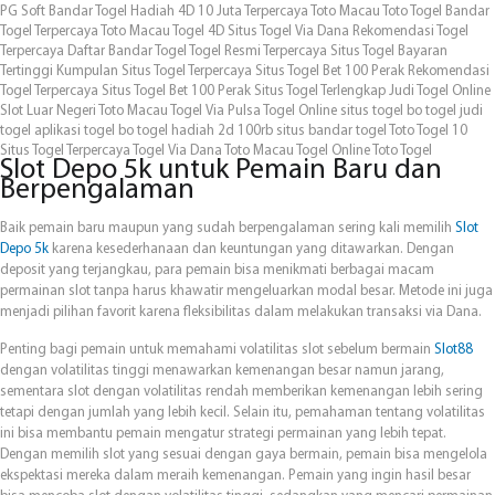
PG Soft Bandar Togel Hadiah 4D 10 Juta Terpercaya Toto Macau Toto Togel Bandar
Togel Terpercaya Toto Macau Togel 4D Situs Togel Via Dana Rekomendasi Togel
Terpercaya Daftar Bandar Togel Togel Resmi Terpercaya Situs Togel Bayaran
Tertinggi Kumpulan Situs Togel Terpercaya Situs Togel Bet 100 Perak Rekomendasi
Togel Terpercaya Situs Togel Bet 100 Perak Situs Togel Terlengkap Judi Togel Online
Slot Luar Negeri Toto Macau Togel Via Pulsa Togel Online situs togel bo togel judi
togel aplikasi togel bo togel hadiah 2d 100rb situs bandar togel Toto Togel 10
Situs Togel Terpercaya Togel Via Dana Toto Macau Togel Online Toto Togel
Slot Depo 5k untuk Pemain Baru dan
Berpengalaman
Baik pemain baru maupun yang sudah berpengalaman sering kali memilih
Slot
Depo 5k
karena kesederhanaan dan keuntungan yang ditawarkan. Dengan
deposit yang terjangkau, para pemain bisa menikmati berbagai macam
permainan slot tanpa harus khawatir mengeluarkan modal besar. Metode ini juga
menjadi pilihan favorit karena fleksibilitas dalam melakukan transaksi via Dana.
Penting bagi pemain untuk memahami volatilitas slot sebelum bermain
Slot88
dengan volatilitas tinggi menawarkan kemenangan besar namun jarang,
sementara slot dengan volatilitas rendah memberikan kemenangan lebih sering
tetapi dengan jumlah yang lebih kecil. Selain itu, pemahaman tentang volatilitas
ini bisa membantu pemain mengatur strategi permainan yang lebih tepat.
Dengan memilih slot yang sesuai dengan gaya bermain, pemain bisa mengelola
ekspektasi mereka dalam meraih kemenangan. Pemain yang ingin hasil besar