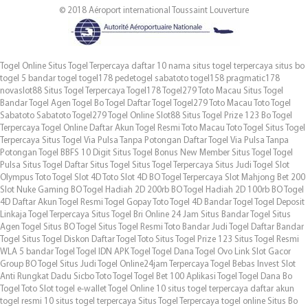
© 2018 Aéroport international Toussaint Louverture
Togel Online Situs Togel Terpercaya daftar 10 nama situs togel terpercaya situs bo
togel 5 bandar togel togel178 pedetogel sabatoto togel158 pragmatic178
novaslot88 Situs Togel Terpercaya Togel178 Togel279 Toto Macau Situs Togel
Bandar Togel Agen Togel Bo Togel Daftar Togel Togel279 Toto Macau Toto Togel
Sabatoto Sabatoto Togel279 Togel Online Slot88 Situs Togel Prize 123 Bo Togel
Terpercaya Togel Online Daftar Akun Togel Resmi Toto Macau Toto Togel Situs Togel
Terpercaya Situs Togel Via Pulsa Tanpa Potongan Daftar Togel Via Pulsa Tanpa
Potongan Togel BBFS 10 Digit Situs Togel Bonus New Member Situs Togel Togel
Pulsa Situs Togel Daftar Situs Togel Situs Togel Terpercaya Situs Judi Togel Slot
Olympus Toto Togel Slot 4D Toto Slot 4D BO Togel Terpercaya Slot Mahjong Bet 200
Slot Nuke Gaming BO Togel Hadiah 2D 200rb BO Togel Hadiah 2D 100rb BO Togel
4D Daftar Akun Togel Resmi Togel Gopay Toto Togel 4D Bandar Togel Togel Deposit
Linkaja Togel Terpercaya Situs Togel Bri Online 24 Jam Situs Bandar Togel Situs
Agen Togel Situs BO Togel Situs Togel Resmi Toto Bandar Judi Togel Daftar Bandar
Togel Situs Togel Diskon Daftar Togel Toto Situs Togel Prize 123 Situs Togel Resmi
WLA 5 bandar Togel Togel IDN APK Togel Togel Dana Togel Ovo Link Slot Gacor
Group BO Togel Situs Judi Togel Online24jam Terpercaya Togel Bebas Invest Slot
Anti Rungkat Dadu Sicbo Toto Togel Togel Bet 100 Aplikasi Togel Togel Dana Bo
Togel Toto Slot togel e-wallet Togel Online 10 situs togel terpercaya daftar akun
togel resmi 10 situs togel terpercaya Situs Togel Terpercaya togel online Situs Bo