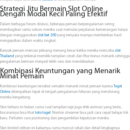
Strategi Jitu Bermain Slot Online
Dengan Modal Kecil Paling Efektif
Dalam berbagai forum diskusi, beberapa pemain berpengalaman sering
membagikan cerita sukses mereka saat memulai perjalanan kemenangan hanya
dengan menggunakan
slot bet 200
yang ternyata mampu memberikan hasil
mengejutkan dalam waktu singkat.
Banyak pemain mencari peluang menang besar ketika mereka mencoba
slot
Thailand
yang terkenal memiliki tampilan cerah dan fitur bonus menarik sehingga
pengalaman bermain menjadi lebih seru dan mendebarkan.
Kombinasi Keuntungan yang Menarik
Minat Pemain
Kombinasi keuntungan tersebut semakin menarik minat pemain karena
Togel
Online
ditempatkan tepat di tengah pengalaman hiburan yang mendorong
mereka bergabung.
Skin terbaru ini bukan cuma soal tampilan tapi juga efek animasi yang beda,
bocorannya bisa lihat
toto togel
. Nonton streamer bisa jadi cara cepat belajar trik
baru. Perhatiin cara positioning dan pengambilan keputusan mereka.
Skin limited edition ini kabarnya cuma muncul sekali dan detail lengkapnya