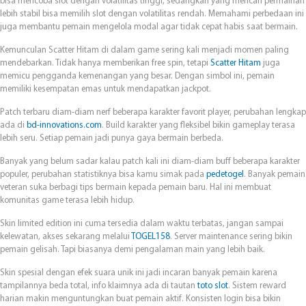
bisa mencoba slot dengan volatilitas tinggi, sedangkan yang mencari permainan
lebih stabil bisa memilih slot dengan volatilitas rendah. Memahami perbedaan ini
juga membantu pemain mengelola modal agar tidak cepat habis saat bermain.
Kemunculan Scatter Hitam di dalam game sering kali menjadi momen paling
mendebarkan. Tidak hanya memberikan free spin, tetapi
Scatter Hitam
juga
memicu pengganda kemenangan yang besar. Dengan simbol ini, pemain
memiliki kesempatan emas untuk mendapatkan jackpot.
Patch terbaru diam-diam nerf beberapa karakter favorit player, perubahan lengkap
ada di
bd-innovations.com
. Build karakter yang fleksibel bikin gameplay terasa
lebih seru. Setiap pemain jadi punya gaya bermain berbeda.
Banyak yang belum sadar kalau patch kali ini diam-diam buff beberapa karakter
populer, perubahan statistiknya bisa kamu simak pada
pedetogel
. Banyak pemain
veteran suka berbagi tips bermain kepada pemain baru. Hal ini membuat
komunitas game terasa lebih hidup.
Skin limited edition ini cuma tersedia dalam waktu terbatas, jangan sampai
kelewatan, akses sekarang melalui
TOGEL158
. Server maintenance sering bikin
pemain gelisah. Tapi biasanya demi pengalaman main yang lebih baik.
Skin spesial dengan efek suara unik ini jadi incaran banyak pemain karena
tampilannya beda total, info klaimnya ada di tautan
toto slot
. Sistem reward
harian makin menguntungkan buat pemain aktif. Konsisten login bisa bikin