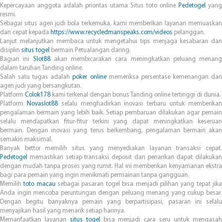
Kepercayaan anggota adalah prioritas utama Situs toto online
Pedetogel
yang
resmi.
Sebagai situs agen judi bola terkemuka, kami memberikan layanan memuaskan
dan cepat kepada
https://www.recycledmanspeaks.com/videos
pelanggan.
Lanjut melanjutkan membaca untuk mengetahui tips menjaga kesabaran dan
disiplin
situs togel
bermain Petualangan daring.
Bagian ini
Slot88
akan membicarakan cara meningkatkan peluang menang
dalam taruhan Tanding online.
Salah satu tugas adalah
poker online
memeriksa persentase kemenangan dar
agen judi yang bersangkutan.
Platform
Colok178
kami terkenal dengan bonus Tanding online tertinggi di dunia.
Platform
Novaslot88
selalu menghadirkan inovasi terbaru untuk memberika
pengalaman bermain yang lebih baik. Setiap pembaruan dilakukan agar pemain
selalu mendapatkan fitur-fitur terkini yang dapat meningkatkan keseruan
bermain. Dengan inovasi yang terus berkembang, pengalaman bermain akan
semakin maksimal.
Banyak bettor memilih situs yang menyediakan layanan transaksi cepat.
Pedetogel
memastikan setiap transaksi deposit dan penarikan dapat dilakukan
dengan mudah tanpa proses yang rumit. Hal ini memberikan kenyamanan ekstra
bagi para pemain yang ingin menikmati permainan tanpa gangguan.
Memilih
toto macau
sebagai pasaran togel bisa menjadi pilihan yang tepat jik
Anda ingin mencoba peruntungan dengan peluang menang yang cukup besar.
Dengan begitu banyaknya pemain yang berpartisipasi, pasaran ini selalu
menyajikan hasil yang menarik setiap harinya.
Memanfaatkan layanan
situs togel
bisa menjadi cara seru untuk mengasa