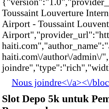
{"version":"1.0","provider_
Toussaint Louverture Intern
Airport - Toussaint Louvent
Airport","provider_url":"htt
haiti.com","author_name":"a
haiti.com\/author\/admin\/",
joindre","type":"rich","wid
Nous joindre<\/a><\/blo
Slot Depo 5k untuk Pe