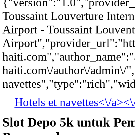
{"version":"1.0","provider_
Toussaint Louverture Intern
Airport - Toussaint Louvent
Airport","provider_url":"htt
haiti.com","author_name":"a
haiti.com\/author\/admin\/",
navettes","type":"rich","wi
Hotels et navettes<\/a><
Slot Depo 5k untuk Pe